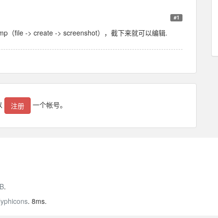
#1
p（file -> create -> screenshot），截下来就可以编辑.
以
一个帐号。
注册
B
.
lyphicons
. 8ms.