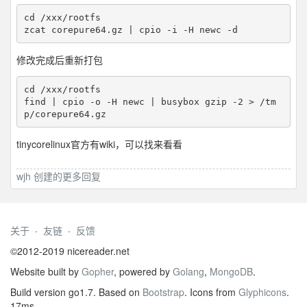
cd /xxx/rootfs

修改完成后重新打包
cd /xxx/rootfs

find | cpio -o -H newc | busybox gzip -2 > /tm
tinycorelinux官方有wiki，可以找来看看
wjh 创建的更多回复
关于
·
友链
·
反馈
©2012-2019 nicereader.net
Website built by
Gopher
, powered by
Golang
,
MongoDB
.
Build version go1.7. Based on
Bootstrap
. Icons from
Glyphicons
.
17ms.