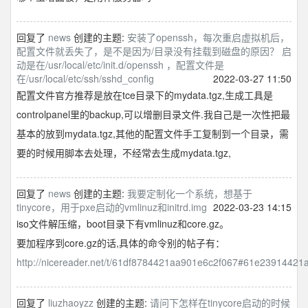
回复了
news
创建的主题:
安装了openssh，每次重启虚拟机后，
配置文件就丢失了，是不是因为/目录没有挂载到磁盘的原因？ 启
动是在/usr/local/etc/init.d/openssh ，配置文件是
在/usr/local/etc/ssh/sshd_config
2022-03-27 11:50
配置文件官方推荐是放在tce目录下的mydata.tgz,生成工具是
controlpanel里的backup,可以增删目录文件.我自己是一次性把最
基本的放到mydata.tgz,其他的配置文件手工复制到一个目录，需
要的时候用脚本去处理，不经常去生成mydata.tgz,
回复了
news
创建的主题:
我要定制化一个系统，想基于
tinycore，用于pxe启动的vmlinuz和initrd.img
2022-03-23 14:15
iso文件解压缩，boot目录下有vmlinuz和core.gz。
要加程序到core.gz的话,具体的命令别的帖子有：
http://nicereader.net/t/61df8784421aa901e6c2f067#61e23914421
回复了
liuzhaoyzz
创建的主题:
请问下怎样在tinycore启动的时候